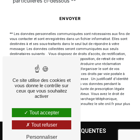
particulières ci-dessous **
ENVOYER
** Les données personnelles communiquées sont nécessaires aux fins de
vous contacter et sont enregistrées dans un fichier informatisé. Elles sont
destinées à et ses sous-traitants dans le seul but de répondre à votre
message. Les données collectées seront communiquées aux seuls
destinataires suivants: . Vous disposez de droits d’accès, de rectification,
d’effacement, de portabilité, de limitation, d’opposition, de retrait de votre
consentement à tout moment et du droit d’introduire une réclamation
auprès d’une autorité de contrôle, ainsi que d’organiser le sort de vos
données post-mortem. Vous pouvez exercer ces droits par voie postale à
l'adresse ou par courrier électronique à l'adresse . Un justificatif d'identité
Ce site utilise des cookies et
pourra vous être demandé. Nous conservons vos données pendant la
vous donne le contrôle sur
période de prise de contact puis pendant la durée de prescription légale
ceux que vous souhaitez
aux fins probatoires et de gestion des contentieux. Vous avez le droit de
activer
vous inscrire sur la liste d'opposition au démarchage téléphonique,
disponible à cette adresse:
Bloctel.gouv.fr
. Consultez le site cnil.fr pour plus
d’informations sur vos droits.
Tout accepter
Tout refuser
RECHERCHES FRÉQUENTES
Personnaliser