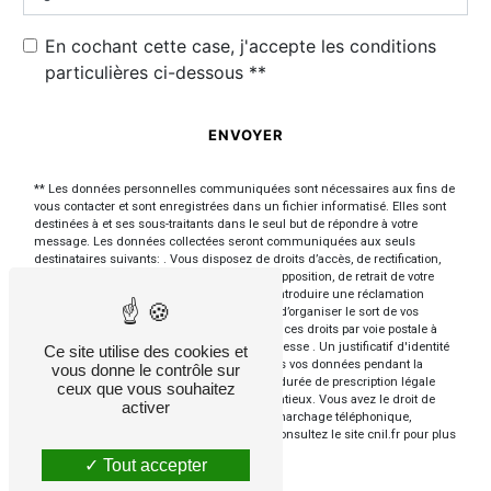
En cochant cette case, j'accepte les conditions
particulières ci-dessous **
ENVOYER
** Les données personnelles communiquées sont nécessaires aux fins de
vous contacter et sont enregistrées dans un fichier informatisé. Elles sont
destinées à et ses sous-traitants dans le seul but de répondre à votre
message. Les données collectées seront communiquées aux seuls
destinataires suivants: . Vous disposez de droits d’accès, de rectification,
d’effacement, de portabilité, de limitation, d’opposition, de retrait de votre
consentement à tout moment et du droit d’introduire une réclamation
auprès d’une autorité de contrôle, ainsi que d’organiser le sort de vos
données post-mortem. Vous pouvez exercer ces droits par voie postale à
l'adresse ou par courrier électronique à l'adresse . Un justificatif d'identité
Ce site utilise des cookies et
pourra vous être demandé. Nous conservons vos données pendant la
vous donne le contrôle sur
période de prise de contact puis pendant la durée de prescription légale
ceux que vous souhaitez
aux fins probatoires et de gestion des contentieux. Vous avez le droit de
activer
vous inscrire sur la liste d'opposition au démarchage téléphonique,
disponible à cette adresse:
Bloctel.gouv.fr
. Consultez le site cnil.fr pour plus
d’informations sur vos droits.
Tout accepter