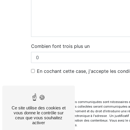
Combien font trois plus un
En cochant cette case, j'accepte les condi
** Les données personnelles communiquées sont nécessaires aux f
votre message. Les données collectées seront communiquées aux seu
Ce site utilise des cookies et
votre consentement à tout moment et du droit d’introduire une ré
vous donne le contrôle sur
l'adresse ou par courrier électronique à l'adresse . Un justific
ceux que vous souhaitez
aux fins probatoires et de gestion des contentieux. Vous avez le 
activer
d’informations sur vos droits.