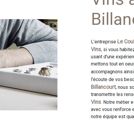
Billa
Le Coul
L’entreprise
Vins
, si vous habite
usant d’une expérienc
mettons tout en oeuv
accompagnons ainsi 
l’écoute de vos beso
Billancourt
, nous s
transmettre les ren
Vins
. Notre métier e
avec vous renforce e
notre équipe est qual