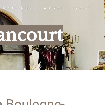
chat d'antiquités
Actualités
Contact
ancourt
à Boulogne-