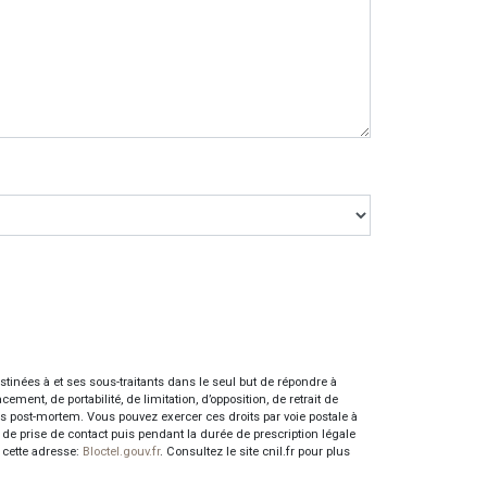
inées à et ses sous-traitants dans le seul but de répondre à
nt, de portabilité, de limitation, d’opposition, de retrait de
es post-mortem. Vous pouvez exercer ces droits par voie postale à
 de prise de contact puis pendant la durée de prescription légale
à cette adresse:
Bloctel.gouv.fr
. Consultez le site cnil.fr pour plus