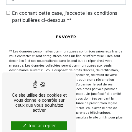
En cochant cette case, j'accepte les conditions
particulières ci-dessous **
ENVOYER
** Les données personnelles communiquées sont nécessaires aux fins de
vous contacter et sont enregistrées dans un fichier informatisé. Elles sont
destinées à et ses sous-traitants dans le seul but de répondre à votre
message. Les données collectées seront communiquées aux seuls
destinataires suivants: . Vous disposez de droits d’accès, de rectification,
d’effacement, de portabilité, de limitation, d’opposition, de retrait de votre
consentement à tout moment et du droit d’introduire une réclamation
auprès d’une autorité de contrôle, ainsi que d’organiser le sort de vos
données post-mortem. Vous pouvez exercer ces droits par voie postale à
l'adresse ou par courrier électronique à l'adresse . Un justificatif d'identité
Ce site utilise des cookies et
pourra vous être demandé. Nous conservons vos données pendant la
vous donne le contrôle sur
période de prise de contact puis pendant la durée de prescription légale
ceux que vous souhaitez
aux fins probatoires et de gestion des contentieux. Vous avez le droit de
activer
vous inscrire sur la liste d'opposition au démarchage téléphonique,
disponible à cette adresse:
Bloctel.gouv.fr
. Consultez le site cnil.fr pour plus
d’informations sur vos droits.
Tout accepter