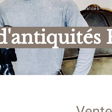
Accueil
Spécialités
A
'antiquités 
Vent