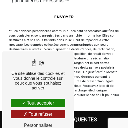
particulières ci-dessous **
ENVOYER
** Les données personnelles communiquées sont nécessaires aux fins de
vous contacter et sont enregistrées dans un fichier informatisé. Elles sont
destinées à et ses sous-traitants dans le seul but de répondre à votre
message. Les données collectées seront communiquées aux seuls
destinataires suivants: . Vous disposez de droits d’accès, de rectification,
d’effacement, de portabilité, de limitation, d’opposition, de retrait de votre
consentement à tout moment et du droit d’introduire une réclamation
auprès d’une autorité de contrôle, ainsi que d’organiser le sort de vos
données post-mortem. Vous pouvez exercer ces droits par voie postale à
l'adresse ou par courrier électronique à l'adresse . Un justificatif d'identité
Ce site utilise des cookies et
pourra vous être demandé. Nous conservons vos données pendant la
vous donne le contrôle sur
période de prise de contact puis pendant la durée de prescription légale
ceux que vous souhaitez
aux fins probatoires et de gestion des contentieux. Vous avez le droit de
activer
vous inscrire sur la liste d'opposition au démarchage téléphonique,
disponible à cette adresse:
Bloctel.gouv.fr
. Consultez le site cnil.fr pour plus
d’informations sur vos droits.
Tout accepter
Tout refuser
RECHERCHES FRÉQUENTES
Personnaliser